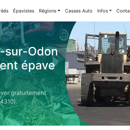
réés
Épavistes
Régions
Casses Auto
Infos
Conta
y-sur-Odon
ment épave
ever gratuitement
4310).