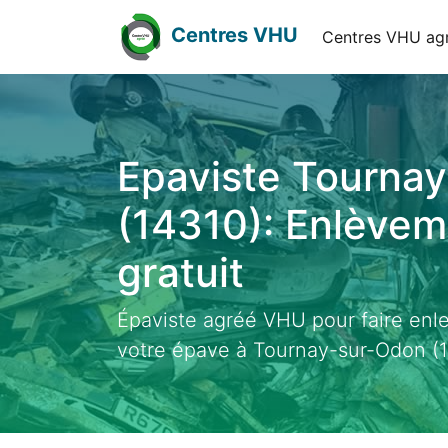
Centres VHU
Centres VHU ag
Epaviste Tourna
(14310): Enlève
gratuit
Épaviste agréé VHU pour faire enl
votre épave à Tournay-sur-Odon (1