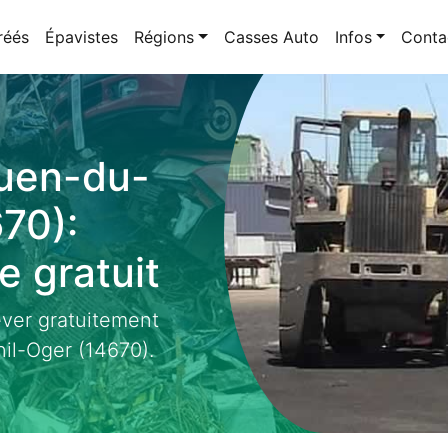
réés
Épavistes
Régions
Casses Auto
Infos
Conta
Ouen-du-
70):
 gratuit
ever gratuitement
il-Oger (14670).