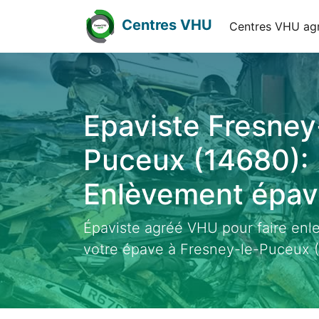
Centres VHU
Centres VHU ag
Epaviste Fresney
Puceux (14680):
Enlèvement épave
Épaviste agréé VHU pour faire enl
votre épave à Fresney-le-Puceux (