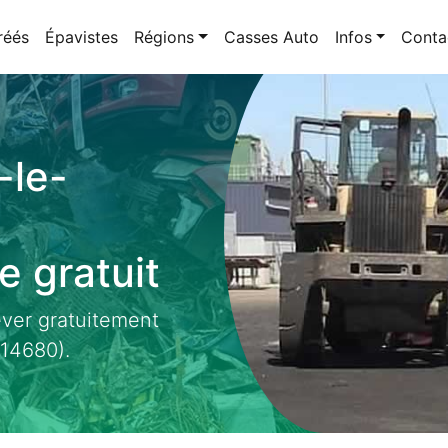
réés
Épavistes
Régions
Casses Auto
Infos
Conta
-le-
 gratuit
ever gratuitement
14680).