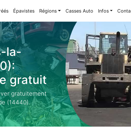
réés
Épavistes
Régions
Casses Auto
Infos
Conta
-la-
0):
 gratuit
ever gratuitement
de (14440).