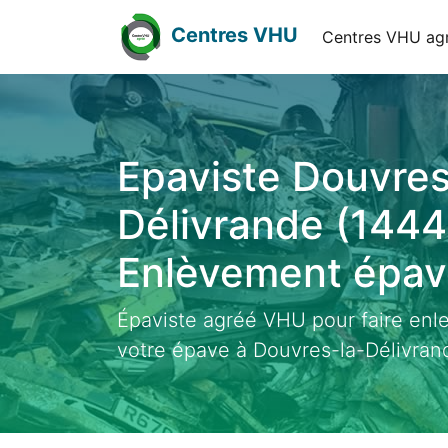
Centres VHU
Centres VHU ag
Epaviste Douvres
Délivrande (1444
Enlèvement épave
Épaviste agréé VHU pour faire enl
votre épave à Douvres-la-Délivran