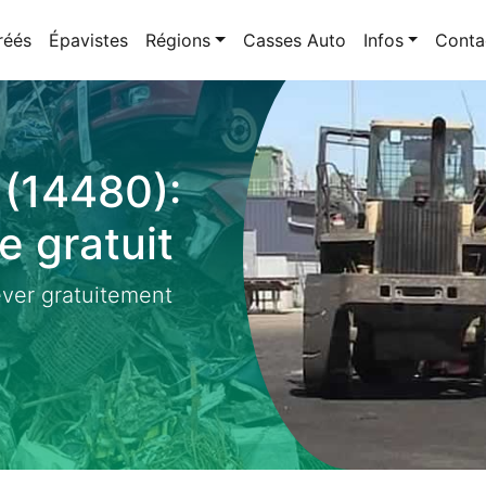
réés
Épavistes
Régions
Casses Auto
Infos
Conta
 (14480):
 gratuit
ever gratuitement