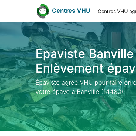
Centres VHU
Centres VHU ag
Epaviste Banville
Enlèvement épave
Épaviste agréé VHU pour faire enl
votre épave à Banville (14480).