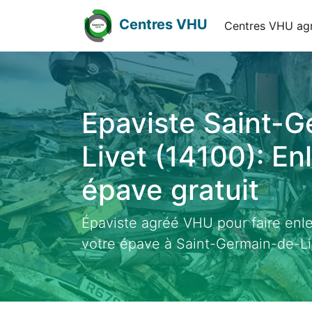
Centres VHU
Centres VHU ag
Epaviste Saint-
Livet (14100): E
épave gratuit
Épaviste agréé VHU pour faire enl
votre épave à Saint-Germain-de-Li