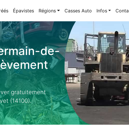
réés
Épavistes
Régions
Casses Auto
Infos
Conta
Germain-de-
nlèvement
ever gratuitement
vet (14100).