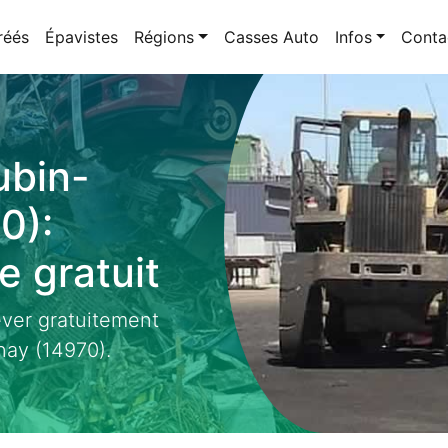
réés
Épavistes
Régions
Casses Auto
Infos
Conta
ubin-
0):
 gratuit
ever gratuitement
nay (14970).