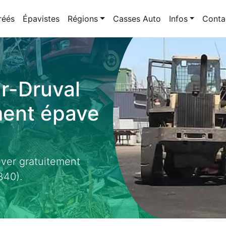
réés
Épavistes
Régions
Casses Auto
Infos
Conta
r-Druval
ment épave
ever gratuitement
340).