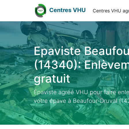
Centres VHU
Centres VHU ag
Epaviste Beaufou
(14340): Enlève
gratuit
Épaviste agréé VHU pour faire enl
votre épave à Beaufour-Druval (14