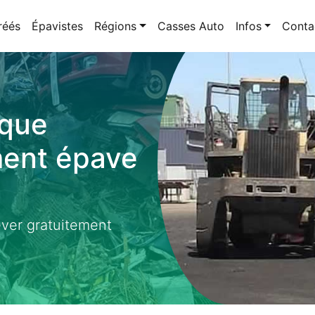
réés
Épavistes
Régions
Casses Auto
Infos
Conta
oque
ment épave
ever gratuitement