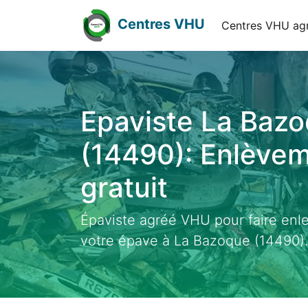
Centres VHU
Centres VHU ag
Epaviste La Baz
(14490): Enlève
gratuit
Épaviste agréé VHU pour faire enl
votre épave à La Bazoque (14490).