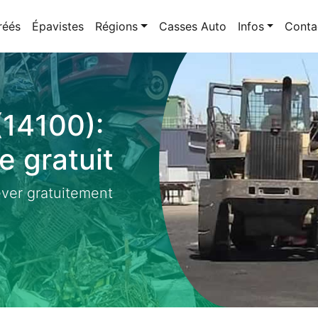
réés
Épavistes
Régions
Casses Auto
Infos
Conta
(14100):
 gratuit
ever gratuitement