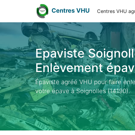
Centres VHU
Centres VHU ag
Epaviste Soignoll
Enlèvement épave
Épaviste agréé VHU pour faire enl
votre épave à Soignolles (14190).