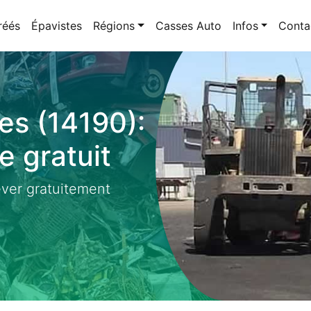
réés
Épavistes
Régions
Casses Auto
Infos
Conta
es (14190):
 gratuit
ever gratuitement