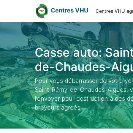
Centres VHU
Centres VHU ag
Casse auto: Sai
de-Chaudes-Aigu
Pour vous débarrasser de votre véh
Saint-Rémy-de-Chaudes-Aigues, vo
l’envoyer pour destruction à des d
broyeurs agréés.