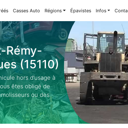
réés
Casses Auto
Régions
Épavistes
Infos
Conta
nt-Rémy-
es (15110)
icule hors d’usage à
us êtes obligé de
émolisseurs ou des