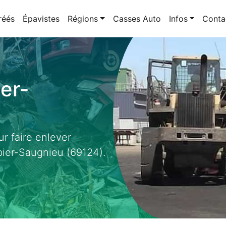
réés
Épavistes
Régions
Casses Auto
Infos
Conta
er-
r faire enlever
ier-Saugnieu (69124).